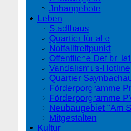
Jobangebote
Leben
Stadthaus
Quartier für alle
Notfalltreffpunkt
Öffentliche Defibrilla
Vandalismus-Hotline
Quartier Saynbacha
Förderporgramme Pri
Förderporgramme PV
Neubaugebiet "Am 
Mitgestalten
Kultur