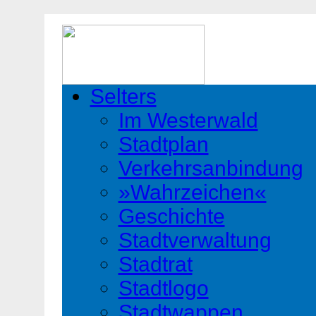
Selters
Im Westerwald
Stadtplan
Verkehrsanbindung
»Wahrzeichen«
Geschichte
Stadtverwaltung
Stadtrat
Stadtlogo
Stadtwappen