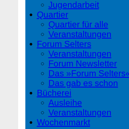
Jugendarbeit
Quartier
Quartier für alle
Veranstaltungen
Forum Selters
Veranstaltungen
Forum Newsletter
Das »Forum Selters
Das gab es schon
Bücherei
Ausleihe
Veranstaltungen
Wochenmarkt