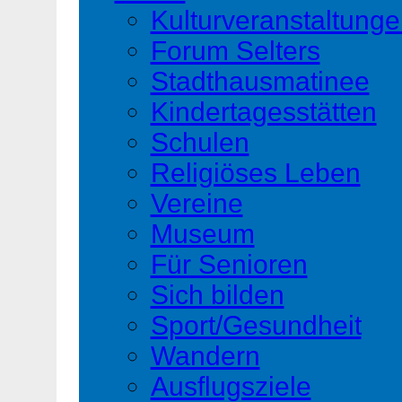
Kulturveranstaltung
Forum Selters
Stadthausmatinee
Kindertagesstätten
Schulen
Religiöses Leben
Vereine
Museum
Für Senioren
Sich bilden
Sport/Gesundheit
Wandern
Ausflugsziele